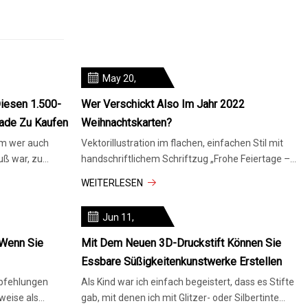
May 20,
2024
iesen 1.500-
Wer Verschickt Also Im Jahr 2022
lade Zu Kaufen
Weihnachtskarten?
um wer auch
Vektorillustration im flachen, einfachen Stil mit
uß war, zu
handschriftlichem Schriftzug „Frohe Feiertage –
kön
Weihnachtsgruß …“ [+]
WEITERLESEN
Jun 11,
2024
 Wenn Sie
Mit Dem Neuen 3D-Druckstift Können Sie
Essbare Süßigkeitenkunstwerke Erstellen
mpfehlungen
Als Kind war ich einfach begeistert, dass es Stifte
gab, mit denen ich mit Glitzer- oder Silbertinte