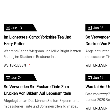
Jun 13,
Jun 05,
2024
2024
Im Lionesses-Camp: Yorkshire Tea Und
So Verwenden
Harry Potter
Drucken Von B
Während Sarina Wiegman und Millie Bright letzten
Abgelegt unter:
Freitag im Stadion in Brisbane ihre
mit essbarer Ti
Pressekonferenz vor dem Spiel abhie
kürzlich online
WEITERLESEN
WEITERLESEN
Jun 24,
Jun 19,
2024
2024
So Verwenden Sie Essbare Tinte Zum
Was Ist Am Um
Drucken Von Bildern Auf Lebensmitteln
Foto von izzzy7
Januar 2020 Bei
Abgelegt unter: Das können Sie tun: Experimente
Einwegstifte v
mit essbarer Tinte und Sommerrollen. Ich habe
WEITERLESEN