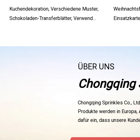
Kuchendekoration, Verschiedene Muster,
Weihnachtsf
Schokoladen-Transferblätter, Verwendet
Einsatzkarte
Für Liebe, Hochzeit, Zuhause, Backset,
Weihnachts
Kuchendekorationswerkzeuge
Nachtisch-K
ÜBER UNS
Chongqing S
Chongqing Sprinkles Co., Lt
Produkte werden in Europa, 
dafür ein, dass unsere Kunde