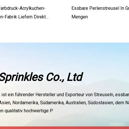
arbdruck-Acrylkuchen-
Essbare Perlenstreusel In G
n-Fabrik Liefern Direkt
Mengen
mann-Geweih-Backen-
uchen-Dekoration
prinkles Co., Ltd
d ist ein führender Hersteller und Exporteur von Streuseln, ess
Asien, Nordamerika, Südamerika, Australien, Südostasien, dem 
n qualitativ hochwertige P