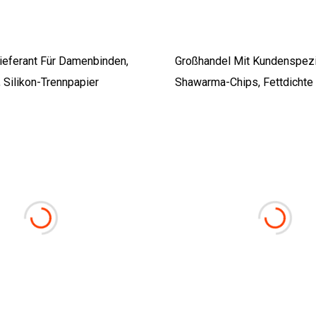
eferant Für Damenbinden,
Großhandel Mit Kundenspezi
 Silikon-Trennpapier
Shawarma-Chips, Fettdichte
Cupcake-Einlage, Hamburger
Gebratenes Wachs, Sandwic
Verpackung, Rolle, Zucker, L
Geschenkpapier Für Folien-B
Delikatessen