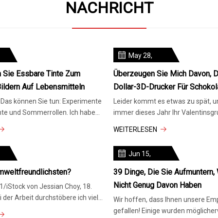
NACHRICHT
May 28,
2024
 Sie Essbare Tinte Zum
Überzeugen Sie Mich Davon, D
ildern Auf Lebensmitteln
Dollar-3D-Drucker Für Schoko
 Das können Sie tun: Experimente
Leider kommt es etwas zu spät, 
nte und Sommerrollen. Ich habe
immer dieses Jahr Ihr Valentinsgr
 nach essba
umwerben, aber nächsten Monat 
WEITERLESEN
Jun 15,
2024
weltfreundlichsten?
39 Dinge, Die Sie Aufmuntern,
Nicht Genug Davon Haben
1/iStock von Jessian Choy, 18.
 der Arbeit durchstöbere ich viele
Wir hoffen, dass Ihnen unsere E
on Unternehmen wie Bic und Paper
gefallen! Einige wurden möglicherweise als