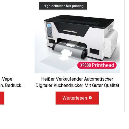
-Vape-
Heißer Verkaufender Automatischer
n, Bedruckte
Digitaler Kuchendrucker Mit Guter Qualität
Pen-0,5-Ml-
x
Weiterlesen