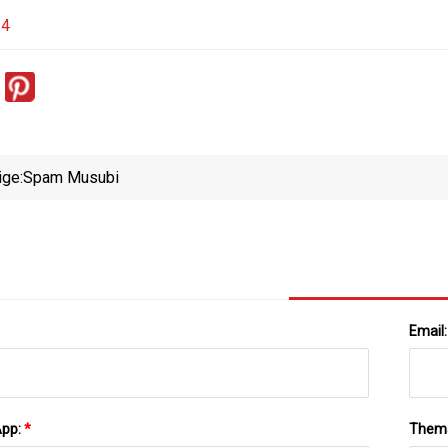
24
ige:
Spam Musubi
Email
App:
*
Them