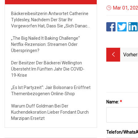
Mar 01, 20
Bäckereibesitzerin Antwortet Catherine
Tyldesley, Nachdem Der Star Ihr
Vorgeworfen Hat, Dass Sie „sich Danach
Sehnt, Bloßgestellt Zu Werden“ Inmitten
Von „Cake Gate“
„The Big Nailed It Baking Challenge“
Netflix-Rezension: Streamen Oder
Überspringen?
Vorher
Der Besitzer Der Bäckerei Wellington
Übersteht Im Fünften Jahr Die COVID-
19-Krise
„Es Ist Partyzeit“: Jair Bolsonaro Eröffnet
Themenbezogenen Online-Shop
Name:
*
Warum Duff Goldman Bei Der
Kuchendekoration Lieber Fondant Durch
Marzipan Ersetzt
Telefon/Whats