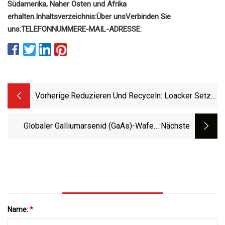
Südamerika, Naher Osten und Afrika
erhalten.
Inhaltsverzeichnis:
Über uns
Verbinden Sie
uns:
TELEFONNUMMER
E-MAIL-ADRESSE:
Vorherige:
Reduzieren Und Recyceln: Loacker Setzt
Auf Eine Nachhaltige Zukunft: Der Moodie
Davitt Report
Globaler Galliumarsenid (GaAs)-Wafer-
:nächste
Markt 2023 Neueste Branchendaten,
Zukünftige Trends Und Prognose 2029
Name:
*