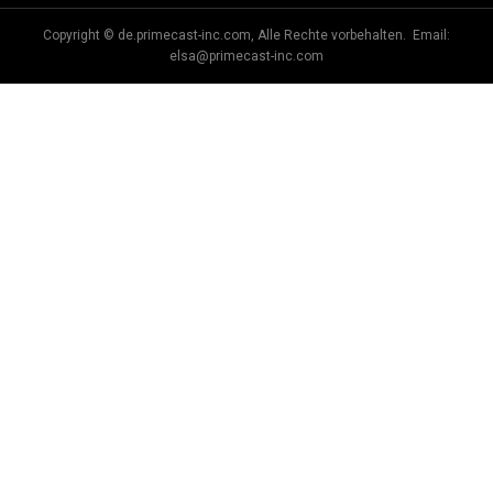
Copyright © de.primecast-inc.com, Alle Rechte vorbehalten. Email:
elsa@primecast-inc.com