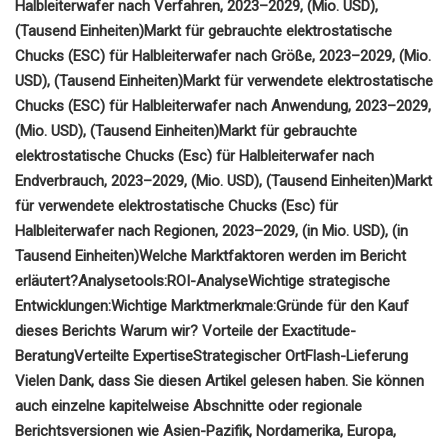
Halbleiterwafer nach Verfahren, 2023–2029, (Mio. USD),
(Tausend Einheiten)
Markt für gebrauchte elektrostatische
Chucks (ESC) für Halbleiterwafer nach Größe, 2023–2029, (Mio.
USD), (Tausend Einheiten)
Markt für verwendete elektrostatische
Chucks (ESC) für Halbleiterwafer nach Anwendung, 2023–2029,
(Mio. USD), (Tausend Einheiten)
Markt für gebrauchte
elektrostatische Chucks (Esc) für Halbleiterwafer nach
Endverbrauch, 2023–2029, (Mio. USD), (Tausend Einheiten)
Markt
für verwendete elektrostatische Chucks (Esc) für
Halbleiterwafer nach Regionen, 2023–2029, (in Mio. USD), (in
Tausend Einheiten)
Welche Marktfaktoren werden im Bericht
erläutert?
Analysetools:
ROI-Analyse
Wichtige strategische
Entwicklungen:
Wichtige Marktmerkmale:
Gründe für den Kauf
dieses Berichts
Warum wir? Vorteile der Exactitude-
Beratung
Verteilte Expertise
Strategischer Ort
Flash-Lieferung
Vielen Dank, dass Sie diesen Artikel gelesen haben. Sie können
auch einzelne kapitelweise Abschnitte oder regionale
Berichtsversionen wie Asien-Pazifik, Nordamerika, Europa,