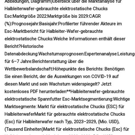
Abbildungen, Diagramm)
Überblick über die Marktanalyse für
Halbleiterwafer-gebrauchte elektrostatische Chucks
Esc:
Marktgröße 2022:
Marktgröße bis 2029:
CAGR
(%):
Prognosejahr:
Basisjahr:
Profilierter führender Akteure im
Esc-Marktbericht für Halbleiter-Wafer-gebrauchte
elektrostatische Chucks:
Welche Informationen enthält dieser
Bericht?
Historische
Datenabdeckung:
Wachstumsprognosen:
Expertenanalyse:
Leistun
für 6–7 Jahre:
Berichterstattung über die
Wettbewerbslandschaft:
Höhepunkte des Berichts:
Benötigen
Sie einen Bericht, der die Auswirkungen von COVID-19 auf
diesen Markt und sein Wachstum widerspiegelt? Jetzt
kostenloses PDF herunterladen**
Halbleiterwafer-gebrauchte
elektrostatische Spannfutter Esc-Marktsegmentierung:
Wichtige
Marktsegmente: Markt für elektrostatische Chucks (ESC) für
Halbleiterwafer
Markt für gebrauchte elektrostatische Chucks
(Esc) für Halbleiterwafer nach Typ, 2023–2029, (Mio. USD),
(Tausend Einheiten)
Markt für elektrostatische Chucks (Esc) für