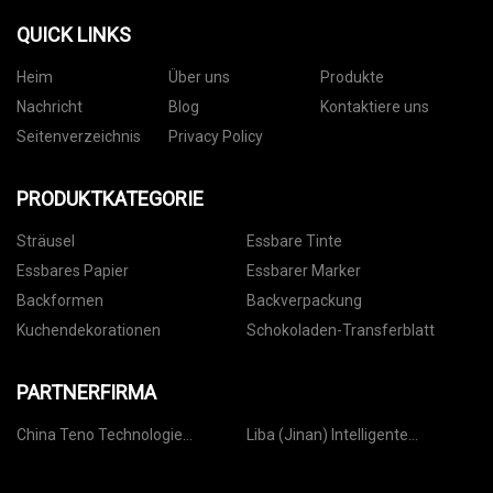
QUICK LINKS
Heim
Über uns
Produkte
Nachricht
Blog
Kontaktiere uns
Seitenverzeichnis
Privacy Policy
PRODUKTKATEGORIE
Sträusel
Essbare Tinte
Essbares Papier
Essbarer Marker
Backformen
Backverpackung
Kuchendekorationen
Schokoladen-Transferblatt
PARTNERFIRMA
China Teno Technologie
Liba (Jinan) Intelligente
(Shanghai) Co., Ltd
Technologie Co., Ltd.