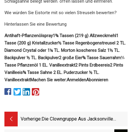
Schlagsahne belegt werden. offen lassen und einfrieren.
Wie würden Sie Eistorte mit so vielen Streuseln bewerten?
Hinterlassen Sie eine Bewertung
Antihaft-Pflanzenölspray
1¾ Tassen (219 g) Allzweckmehl
1
Tasse (200 g) Kristallzucker
½ Tasse Regenbogenstreusel
2 TL.
Diamond Crystal oder 1¼ TL. Morton koscheres Salz
1½ TL.
Backpulver
½ TL. Backpulver
2 große Eier
¾ Tasse Sauerrahm
⅔
Tasse Pflanzenöl
1 EL. Vanilleextrakt
2 Pints ​​Erdbeereis
2 Pints ​​
Vanilleeis
¾ Tasse Sahne
2 EL. Puderzucker
½ TL.
Vanilleextrakt
Machen Sie weiter:
Anmelden
Abonnieren
Vorherige:
Die Clowngruppe Aus Jacksonville
Versucht, Ihre Reihen An Der Clownschule