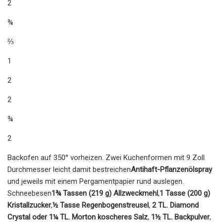
2
¾
⅔
1
2
2
¾
2
Backofen auf 350° vorheizen. Zwei Kuchenformen mit 9 Zoll
Durchmesser leicht damit bestreichen
Antihaft-Pflanzenölspray
und jeweils mit einem Pergamentpapier rund auslegen.
Schneebesen
1¾ Tassen (219 g) Allzweckmehl
,
1 Tasse (200 g)
Kristallzucker
,
½ Tasse Regenbogenstreusel
,
2 TL. Diamond
Crystal oder 1¼ TL. Morton koscheres Salz
,
1½ TL. Backpulver
,