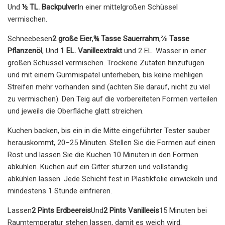
Und
½ TL. Backpulver
In einer mittelgroßen Schüssel
vermischen.
Schneebesen
2 große Eier
,
¾ Tasse Sauerrahm
,
⅔ Tasse
Pflanzenöl
, Und
1 EL. Vanilleextrakt
und 2 EL. Wasser in einer
großen Schüssel vermischen. Trockene Zutaten hinzufügen
und mit einem Gummispatel unterheben, bis keine mehligen
Streifen mehr vorhanden sind (achten Sie darauf, nicht zu viel
zu vermischen). Den Teig auf die vorbereiteten Formen verteilen
und jeweils die Oberfläche glatt streichen.
Kuchen backen, bis ein in die Mitte eingeführter Tester sauber
herauskommt, 20–25 Minuten. Stellen Sie die Formen auf einen
Rost und lassen Sie die Kuchen 10 Minuten in den Formen
abkühlen. Kuchen auf ein Gitter stürzen und vollständig
abkühlen lassen. Jede Schicht fest in Plastikfolie einwickeln und
mindestens 1 Stunde einfrieren.
Lassen
2 Pints ​​Erdbeereis
Und
2 Pints ​​Vanilleeis
15 Minuten bei
Raumtemperatur stehen lassen, damit es weich wird.