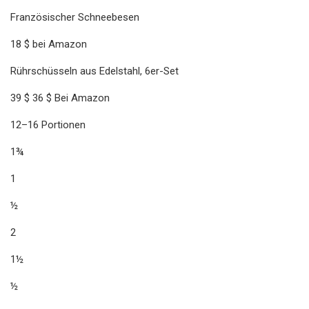
Französischer Schneebesen
18 $ bei Amazon
Rührschüsseln aus Edelstahl, 6er-Set
39 $ 36 $ Bei Amazon
12–16 Portionen
1¾
1
½
2
1½
½