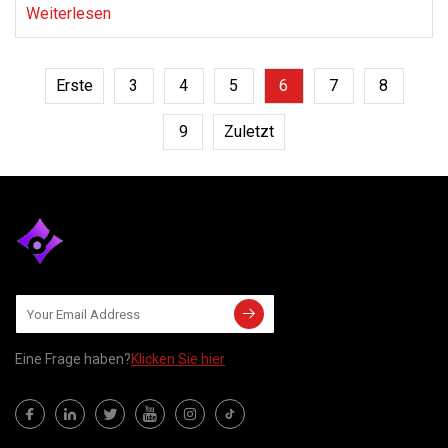
Weiterlesen
Erste
3
4
5
6
7
8
9
Zuletzt
Eine Frage haben?
Klicken Sie hier